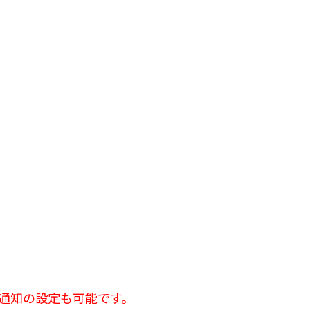
通知の設定も可能です。