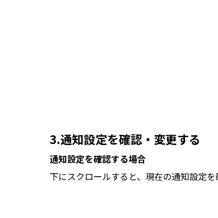
3.通知設定を確認・変更する
通知設定を確認する場合
下にスクロールすると、現在の通知設定を