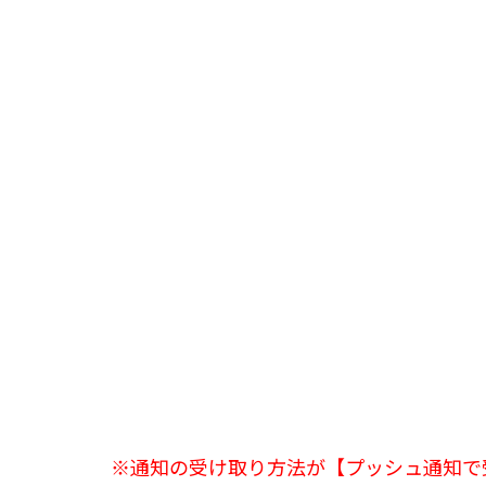
※通知の受け取り方法が【プッシュ通知で