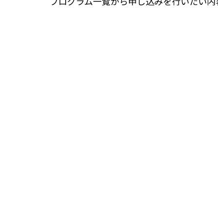
プログラム一覧から申し込みを行いたい内