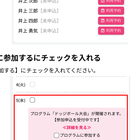
ムに参加するにチェックを入れる
加する】にチェックを入れてください。