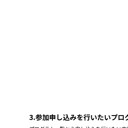
3.参加申し込みを行いたいプロ