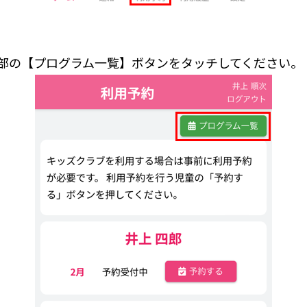
部の【プログラム一覧】ボタンをタッチしてください。