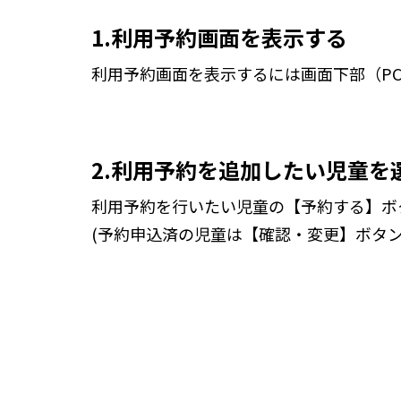
1.利用予約画面を表示する
利用予約画面を表示するには画面下部（P
2.利用予約を追加したい児童を
利用予約を行いたい児童の【予約する】ボ
(予約申込済の児童は【確認・変更】ボタン