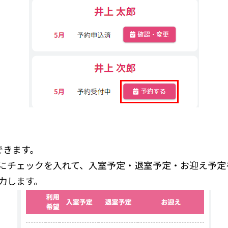
できます。
にチェックを入れて、入室予定・退室予定・お迎え予定
力します。