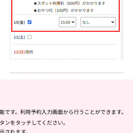
能です。
利用予約入力画面から行うことができます。
タンをタッチしてください。
示されます。