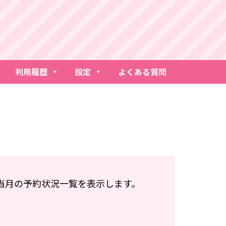
利用履歴
設定
よくある質問
当月の予約状況一覧を表示します。