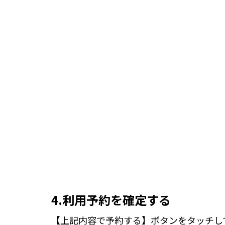
4.利用予約を確定する
【上記内容で予約する】ボタンを
タッチ
し