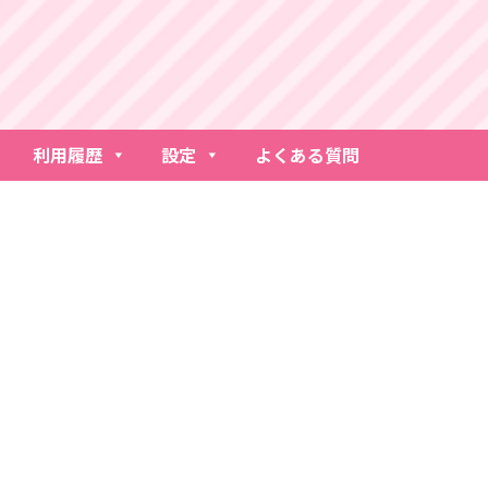
利用履歴
設定
よくある質問