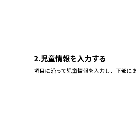
2.児童情報を入力する
項目に沿って児童情報を入力し、下部に