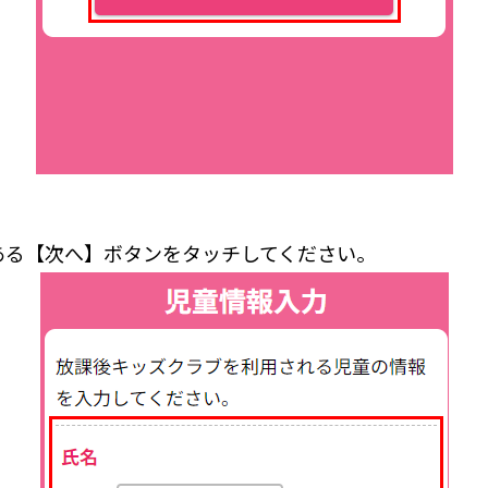
ある【次へ】ボタンをタッチしてください。