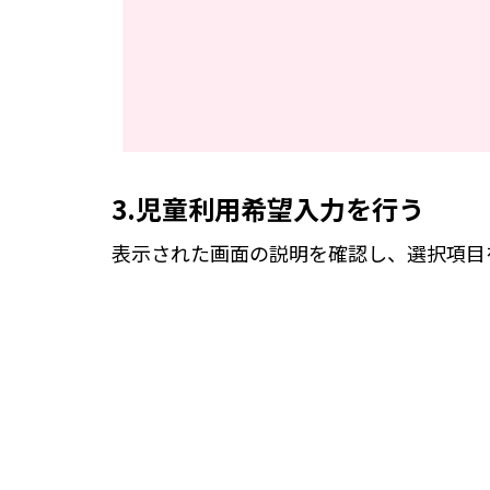
3.児童利用希望入力を行う
表示された画面の説明を確認し、選択項目