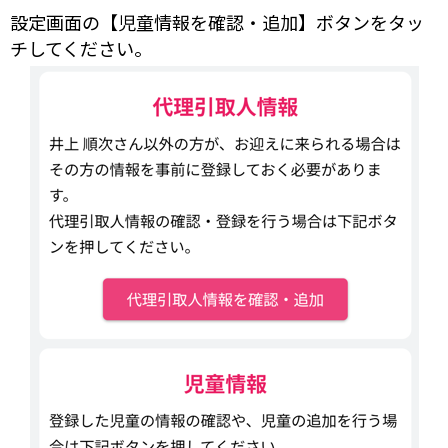
設定画面の【児童情報を確認・追加】ボタンをタッ
チしてください。