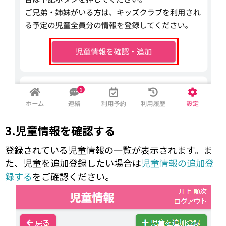
3.児童情報を確認する
登録されている児童情報の一覧が表示されます。ま
た、児童を追加登録したい場合は
児童情報の追加登
録する
をご確認ください。